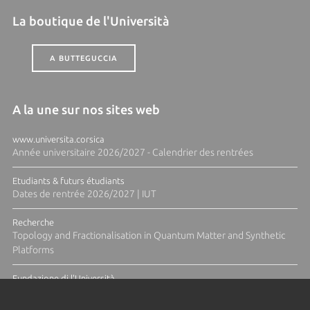
La boutique de l'Università
A BUTTEGUCCIA
A la une sur nos sites web
www.universita.corsica
Année universitaire 2026/2027 - Calendrier des rentrées
Etudiants & futurs étudiants
Dates de rentrée 2026/2027 | IUT
Recherche
Topology and Fractionalisation in Quantum Matter and Synthetic
Platforms
Fundazione di l'Università
Résidence Ange Tomasi "Lagune and Zeste" avec la photographe
Diane Moulenc