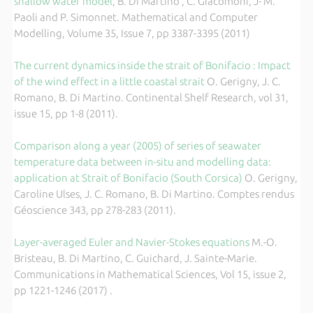
shallow water model
, B. Di Martino , C. Giacomoni, J- M.
Paoli and P. Simonnet. Mathematical and Computer
Modelling, Volume 35, Issue 7, pp 3387-3395 (2011)
The current dynamics inside the strait of Bonifacio : Impact
of the wind effect in a little coastal strait
O. Gerigny, J. C.
Romano, B. Di Martino. Continental Shelf Research, vol 31,
issue 15, pp 1-8 (2011).
Comparison along a year (2005) of series of seawater
temperature data between in-situ and modelling data:
application at Strait of Bonifacio (South Corsica)
O. Gerigny,
Caroline Ulses, J. C. Romano, B. Di Martino. Comptes rendus
Géoscience 343, pp 278-283 (2011).
Layer-averaged Euler and Navier-Stokes equations
M.-O.
Bristeau, B. Di Martino, C. Guichard, J. Sainte-Marie.
Communications in Mathematical Sciences, Vol 15, issue 2,
pp 1221-1246 (2017) .