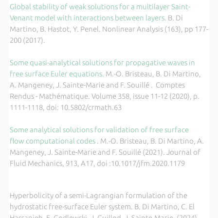
Global stability of weak solutions for a multilayer Saint-
Venant model with interactions between layers
. B. Di
Martino, B. Hastot, Y. Penel. Nonlinear Analysis (163), pp 177-
200 (2017).
Some quasi-analytical solutions for propagative waves in
free surface Euler equations.
M.-O. Bristeau, B. Di Martino,
A. Mangeney, J. Sainte-Marie and F. Souillé . Comptes
Rendus - Mathématique. Volume 358, issue 11-12 (2020), p.
1111-1118, doi: 10.5802/crmath.63
Some analytical solutions for validation of free surface
flow
computational codes
. M.-O. Bristeau, B. Di Martino, A.
Mangeney, J. Sainte-Marie and F. Souillé (2021). Journal of
Fluid Mechanics, 913, A17, doi :10.1017/jfm.2020.1179
Hyperbolicity of a semi-Lagrangian formulation of the
hydrostatic free-surface Euler system. B. Di Martino, C. El
Hassanieh, E. Godlewski, J. Guillod, J. Sainte-Marie, (2024).