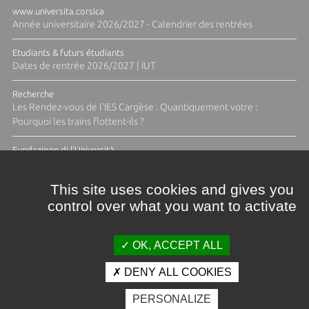
www.universita.corsica
Année universitaire 2026/2027 - Calendrier des rentrées
Etudiants & futurs étudiants
Dates de rentrée 2026/2027 | IUT
Recherche
Les Rendez-vous de l'IES Cargèse : Quantiquement votre :
Pourquoi les trains flottent-ils ?
Fundazione di l'Università
Résidence Ange Tomasi "Lagune and Zeste" avec la photographe
Diane Moulenc
This site uses cookies and gives you
control over what you want to activate
TOUTES LES ACTUS
OK, ACCEPT ALL
DENY ALL COOKIES
Crédits et mentions légales
PERSONALIZE
Contacts
Plan d'accès
Espace presse
Photothèque