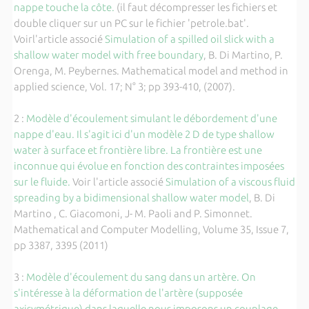
nappe touche la côte.
(il faut décompresser les fichiers et
double cliquer sur un PC sur le fichier 'petrole.bat'.
Voirl'article associé
Simulation of a spilled oil slick with a
shallow water model with free boundary
, B. Di Martino, P.
Orenga, M. Peybernes. Mathematical model and method in
applied science, Vol. 17; N° 3; pp 393-410, (2007).
2 :
Modèle d'écoulement simulant le débordement d'une
nappe d'eau. Il s'agit ici d'un modèle 2 D de type shallow
water à surface et frontière libre. La frontière est une
inconnue qui évolue en fonction des contraintes imposées
sur le fluide.
Voir l'article associé
Simulation of a viscous fluid
spreading by a bidimensional shallow water model
, B. Di
Martino , C. Giacomoni, J- M. Paoli and P. Simonnet.
Mathematical and Computer Modelling, Volume 35, Issue 7,
pp 3387, 3395 (2011)
3 :
Modèle d'écoulement du sang dans un artère. On
s'intéresse à la déformation de l'artère (supposée
axisymétrique) dans laquelle nous imposons un couplage